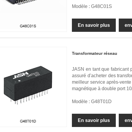
Modèle : G48C01S
En savoir plus
en
Transformateur réseau
JASN en tant que fabricant 
assuré d'acheter des transfo
meilleur service après-vent
magnétique à double port 1
Modèle : G48T01D
En savoir plus
en