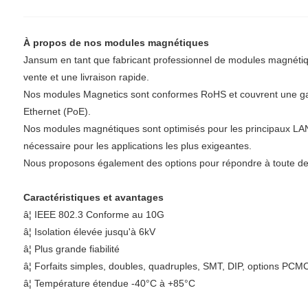
À propos de nos modules magnétiques
Jansum en tant que fabricant professionnel de modules magnétiqu
vente et une livraison rapide.
Nos modules Magnetics sont conformes RoHS et couvrent une ga
Ethernet (PoE).
Nos modules magnétiques sont optimisés pour les principaux LAN P
nécessaire pour les applications les plus exigeantes.
Nous proposons également des options pour répondre à toute dem
Caractéristiques et avantages
â¦ IEEE 802.3 Conforme au 10G
â¦ Isolation élevée jusqu'à 6kV
â¦ Plus grande fiabilité
â¦ Forfaits simples, doubles, quadruples, SMT, DIP, options PCM
â¦ Température étendue -40°C à +85°C