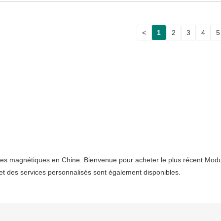
<
1
2
3
4
5
ules magnétiques en Chine. Bienvenue pour acheter le plus récent Mod
s et des services personnalisés sont également disponibles.