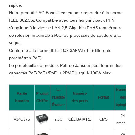
rapide.
Notre produit 2.5G Base-T conçu pour répondre à la norme
IEEE 802.3bz Compatible avec tous les principaux PHY
s'applique à la vitesse LAN 2,5 Giga bits RoHS température
de refusion maximale 260C, ou processus de soudure à la
vague.
Conforme à la norme IEEE 802.3AF/AT/BT (différents
paramètres PoE).
Le portefeuille de produits PoE de Jansum peut fournir des
capacités PoE/PoE+/PoE++ 2P/4P jusqu'à 100W Max.
La
Numéro
Partie
Produit
Numéro
rapidité
Forfait
des
Numéro
Chiffre
des ports
Évaluer
épingles
24
V24C17S
2.5G
CÉLIBATAIRE
CMS
broches
24