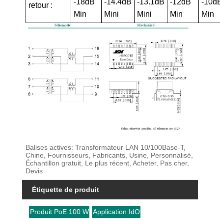
-18dB
-14.4dB
-13.1dB
-12dB
-10d
retour :
Min
Mini
Mini
Min
Min
Balises actives: Transformateur LAN 10/100Base-T,
Chine, Fournisseurs, Fabricants, Usine, Personnalisé,
Échantillon gratuit, Le plus récent, Acheter, Pas cher,
Devis
Étiquette de produit
Produit PoE 100 W
Application IdO