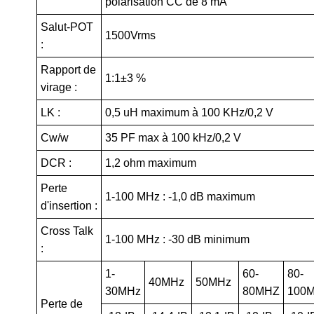
polarisation CC de 8 mA
Salut-POT
1500Vrms
:
Rapport de
1:1±3 %
virage :
LK :
0,5 uH maximum à 100 KHz/0,2 V
Cw/w
35 PF max à 100 kHz/0,2 V
DCR :
1,2 ohm maximum
Perte
1-100 MHz : -1,0 dB maximum
d'insertion :
Cross Talk
1-100 MHz : -30 dB minimum
:
1-
60-
80-
40MHz
50MHz
30MHz
80MHZ
100
Perte de