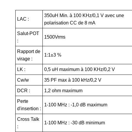
350uH Min. à 100 KHz/0,1 V avec une
LAC :
polarisation CC de 8 mA
Salut-POT
1500Vrms
:
Rapport de
1:1±3 %
virage :
LK :
0,5 uH maximum à 100 KHz/0,2 V
Cw/w
35 PF max à 100 kHz/0,2 V
DCR :
1,2 ohm maximum
Perte
1-100 MHz : -1,0 dB maximum
d'insertion :
Cross Talk
1-100 MHz : -30 dB minimum
: