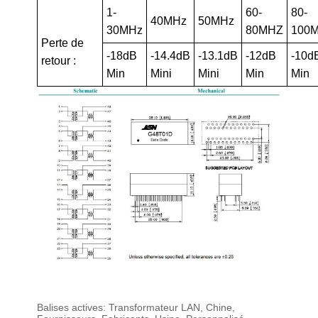
1-
60-
80-
40MHz
50MHz
30MHz
80MHZ
100
Perte de
-18dB
-14.4dB
-13.1dB
-12dB
-10d
retour :
Min
Mini
Mini
Min
Min
Balises actives: Transformateur LAN, Chine,