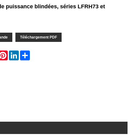
e puissance blindées, séries LFRH73 et
ande
Téléchargement PDF
hatsApp
Pinterest
LinkedIn
Share