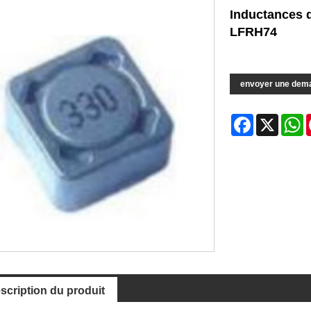
Inductances d
LFRH74
envoyer une dem
Facebook
X
W
scription du produit