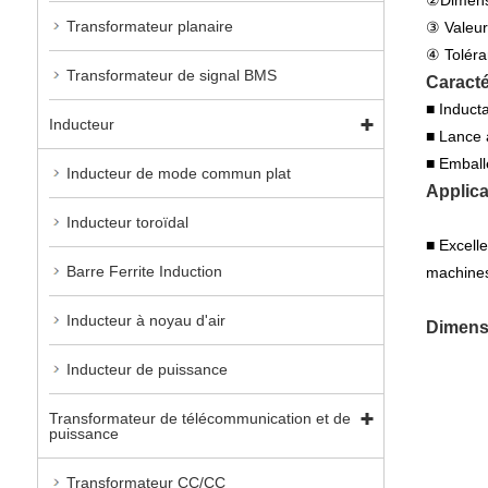
Transformateur planaire
③ Valeu
④ Toléra
Transformateur de signal BMS
Caracté
■ Induct
Inducteur
■ Lance 
■ Emball
Inducteur de mode commun plat
Applica
Inducteur toroïdal
■ Excelle
Barre Ferrite Induction
machines
Inducteur à noyau d'air
Dimensi
Inducteur de puissance
Transformateur de télécommunication et de
puissance
Transformateur CC/CC