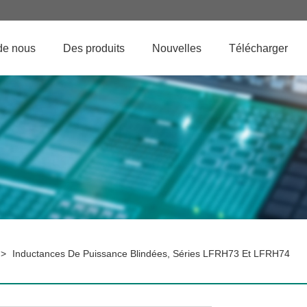
de nous
Des produits
Nouvelles
Télécharger
>
Inductances De Puissance Blindées, Séries LFRH73 Et LFRH74