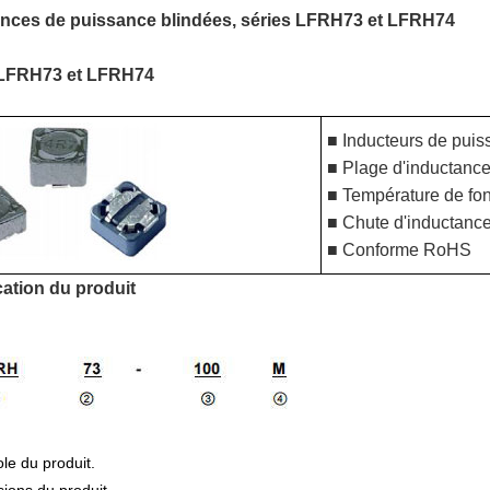
ances de puissance blindées, séries LFRH73 et LFRH74
 LFRH73 et LFRH74
■ Inducteurs de puis
■ Plage d'inductance
■ Température de fo
■ Chute d'inductance
■ Conforme RoHS
ication du produit
e du produit.
ons du produit