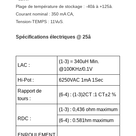
Plage de température de stockage : -40â à +125â.
Courant nominal : 350 mA CA,
Tension-TEMPS : 11VuS.
Spécifications électriques @ 25â
(1-3) = 340uH Min.
LAC :
@100KHz/0.1V
Hi-Pot :
6250VAC 1mA 1Sec
Rapport de
(6-4) : (1-3)2CT :1 CT±2 %
tours :
(1-3) : 0,436 ohm maximum
RDC :
(6-4) : 0.581hm maximum
ENROULEMENT